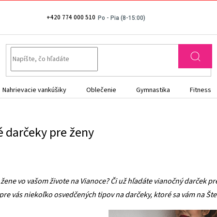
+420 774 000 510
Nahrievacie vankúšiky
Oblečenie
Gymnastika
Fitness
é darčeky pre ženy
j žene vo vašom živote na Vianoce? Či už hľadáte vianočný darček p
e vás niekoľko osvedčených tipov na darčeky, ktoré sa vám na Šte