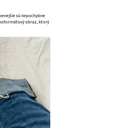
úbenejšie sú nepochybne
ľkoformátový obraz, ktorý