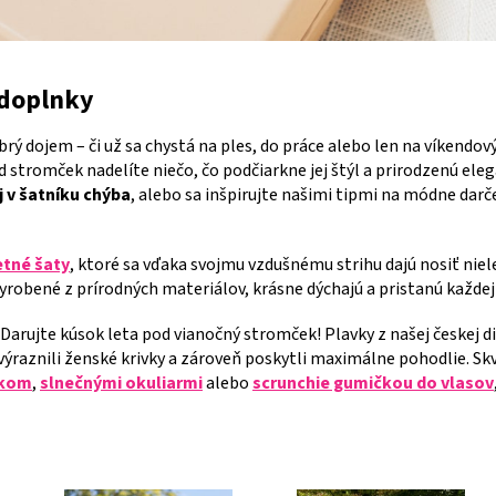
doplnky
rý dojem – či už sa chystá na ples, do práce alebo len na víkendový
 stromček nadelíte niečo, čo podčiarkne jej štýl a prirodzenú eleg
j v šatníku chýba
, alebo sa inšpirujte našimi tipmi na módne darč
etné šaty
, ktoré sa vďaka svojmu vzdušnému strihu dajú nosiť nielen
yrobené z prírodných materiálov, krásne dýchajú a pristanú každej
 Darujte kúsok leta pod vianočný stromček! Plavky z našej českej d
zvýraznili ženské krivky a zároveň poskytli maximálne pohodlie. Skv
úkom
,
slnečnými okuliarmi
alebo
scrunchie gumičkou do vlasov