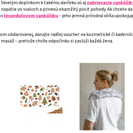
. Skvelým doplnkom k takému darčeku sú aj
nahrievacie vankúšik
a napätie vo svaloch a prinesú okamžitý pocit pohody. Ak chcete da
po
levanduľovom vankúšiku
– jeho jemná prírodná vôňa upokojuj
kusom obdarovanej, darujte radšej voucher na kozmetické či kaderní
masáž – pretože chvíle odpočinku si zaslúži každá žena.