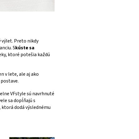
 výlet. Preto nikdy
anciu. S
kúste sa
eky, ktoré potešia každú
 v lete, ale aj ako
 postave.
ielne VFstyle sú navrhnuté
ele sa dopĺňajú s
, ktorá dodá výslednému