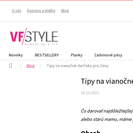
Prejsť
na
O nás
Doprava a platba
Blog
obsah
Novinky
BESTSELLERY
Plavky
Ľadvinové pásy
Domov
Blog
Tipy na vianočné darčeky pre ženy
Tipy na vianočn
30.10.2022
Čo darovať najdôležitejše
alebo starú mamu, máme pr