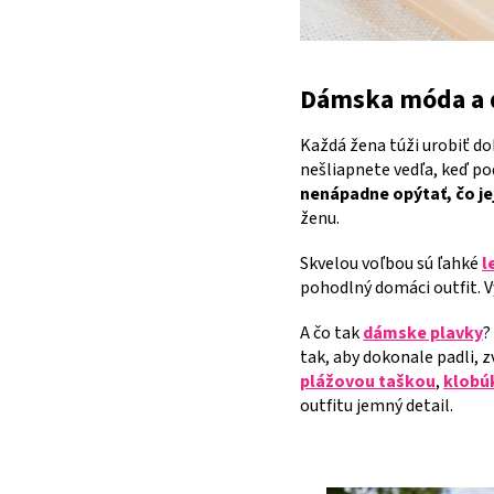
Dámska móda a 
Každá žena túži urobiť dob
nešliapnete vedľa, keď pod
nenápadne opýtať, čo je
ženu.
Skvelou voľbou sú ľahké
l
pohodlný domáci outfit. V
A čo tak
dámske plavky
?
tak, aby dokonale padli, 
plážovou taškou
,
klob
outfitu jemný detail.