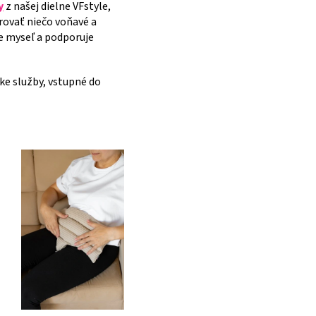
y
z našej dielne VFstyle,
rovať niečo voňavé a
e myseľ a podporuje
cke služby, vstupné do