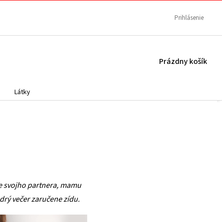
Prihlásenie
NÁKUPNÝ
Prázdny košík
KOŠÍK
Látky
re svojho partnera, mamu
drý večer zaručene zídu.