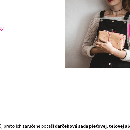
ky
s
ú, preto ich zaručene poteší
darčeková sada pleťovej, telovej a