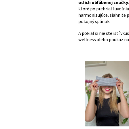
od ich obľúbenej značky
ktoré po prehriatí uvoľni
harmonizujúce, siahnite 
pokojný spánok.
A pokiaľ si nie ste istí v
wellness alebo poukaz na 