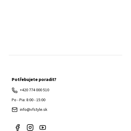
Z
á
Potřebujete poradit?
p
ä
+420 774 000 510
t
Po - Pia: 8:00 - 15:00
i
info@vfstyle.sk
e