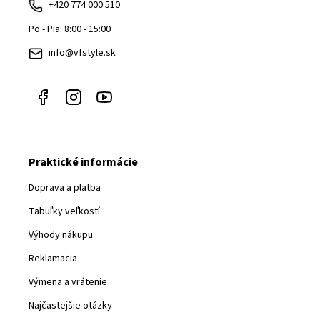
ä
+420 774 000 510
t
Po - Pia: 8:00 - 15:00
i
info@vfstyle.sk
e
Praktické informácie
Doprava a platba
Tabuľky veľkostí
Výhody nákupu
Reklamacia
Výmena a vrátenie
Najčastejšie otázky