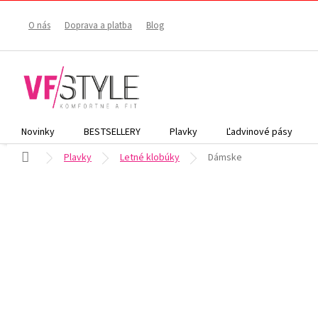
Prejsť
na
O nás
Doprava a platba
Blog
obsah
Novinky
BESTSELLERY
Plavky
Ľadvinové pásy
Domov
Plavky
Letné klobúky
Dámske