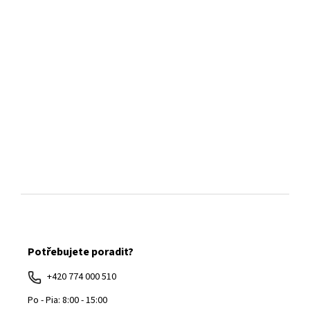
Z
á
Potřebujete poradit?
p
ä
+420 774 000 510
t
Po - Pia: 8:00 - 15:00