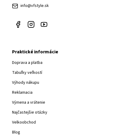
i
info@vfstyle.sk
e
Praktické informácie
Doprava a platba
Tabuľky veľkostí
Výhody nákupu
Reklamacia
Výmena a vrátenie
Najčastejšie otázky
Velkoobchod
Blog