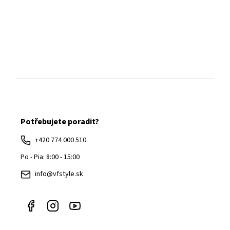
Z
á
Potřebujete poradit?
p
ä
+420 774 000 510
t
Po - Pia: 8:00 - 15:00
i
info@vfstyle.sk
e