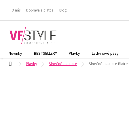
Prejsť
na
O nás
Doprava a platba
Blog
obsah
Novinky
BESTSELLERY
Plavky
Ľadvinové pásy
Domov
Plavky
Slnečné okuliare
Slnečné okuliare Blaire