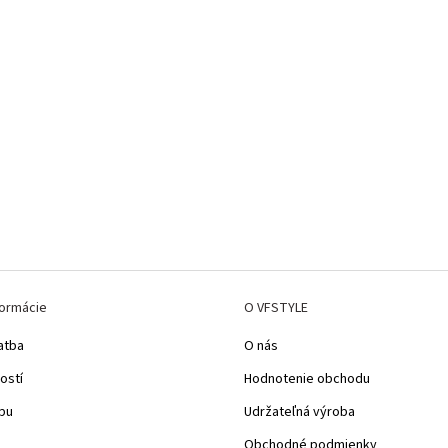
formácie
O VFSTYLE
atba
O nás
ostí
Hodnotenie obchodu
pu
Udržateľná výroba
Obchodné podmienky