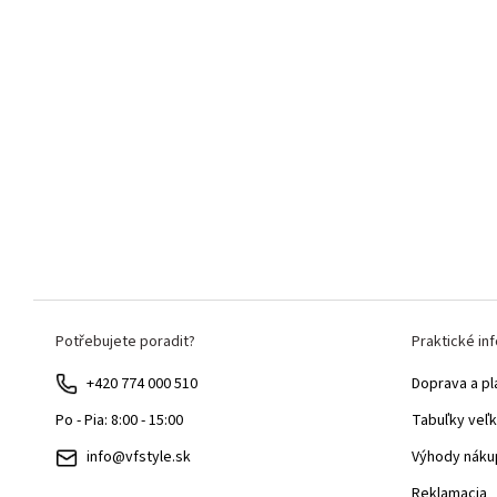
Z
Potřebujete poradit?
Praktické in
á
p
+420 774 000 510
Doprava a pl
ä
Tabuľky veľk
Po - Pia: 8:00 - 15:00
t
Výhody náku
info@vfstyle.sk
i
Reklamacia