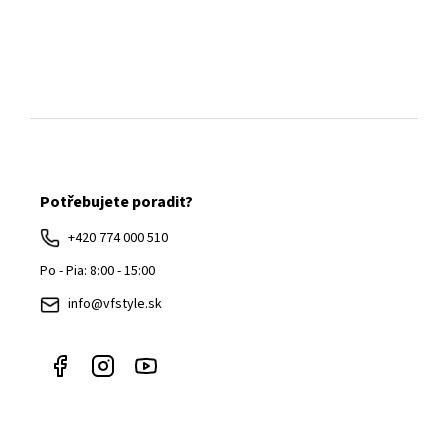
Z
á
Potřebujete poradit?
p
ä
+420 774 000 510
t
Po - Pia: 8:00 - 15:00
i
info@vfstyle.sk
e