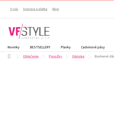
Prejsť
na
O nás
Doprava a platba
Blog
obsah
Novinky
BESTSELLERY
Plavky
Ľadvinové pásy
Domov
Oblečenie
Ponožky
Dámske
Bavlnené dá