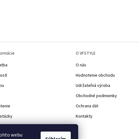
formácie
O VFSTYLE
atba
O nás
ostí
Hodnotenie obchodu
pu
Udržateľná výroba
Obchodné podmienky
átenie
Ochrana dát
 otázky
Kontakty
d
tohto webu