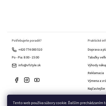
Z
Potřebujete poradit?
Praktické in
á
p
+420 774 000 510
Doprava a pl
ä
Tabuľky veľk
Po - Pia: 8:00 - 15:00
t
Výhody náku
info@vfstyle.sk
i
Reklamacia
e
Výmena a vr
Najčastejšie
Velkoobcho
Tento web používa súbory cookie. Ďalším prechádzaním 
Blog