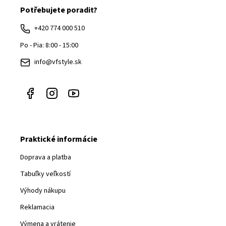
Potřebujete poradit?
p
ä
+420 774 000 510
t
Po - Pia: 8:00 - 15:00
i
info@vfstyle.sk
e
Praktické informácie
Doprava a platba
Tabuľky veľkostí
Výhody nákupu
Reklamacia
Výmena a vrátenie