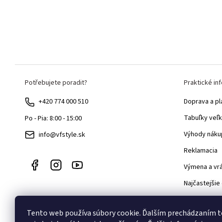
Z
Potřebujete poradit?
Praktické in
á
p
+420 774 000 510
Doprava a pl
ä
Tabuľky veľk
Po - Pia: 8:00 - 15:00
t
Výhody náku
info@vfstyle.sk
i
Reklamacia
e
Výmena a vr
Najčastejšie
Velkoobcho
Tento web používa súbory cookie. Ďalším prechádzaním 
Blog