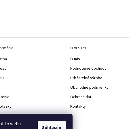
formácie
O VFSTYLE
atba
O nás
ostí
Hodnotenie obchodu
pu
Udržateľná výroba
Obchodné podmienky
átenie
Ochrana dát
 otázky
Kontakty
d
tohto webu
Súhlasím