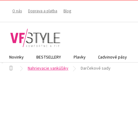
Prejsť
na
O nás
Doprava a platba
Blog
obsah
Novinky
BESTSELLERY
Plavky
Ľadvinové pásy
Domov
Nahrievacie vankúšiky
Darčekové sady