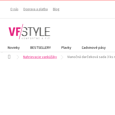
Prejsť
na
O nás
Doprava a platba
Blog
obsah
Novinky
BESTSELLERY
Plavky
Ľadvinové pásy
Domov
Nahrievacie vankúšiky
Vianočná darčeková sada 3 ks 