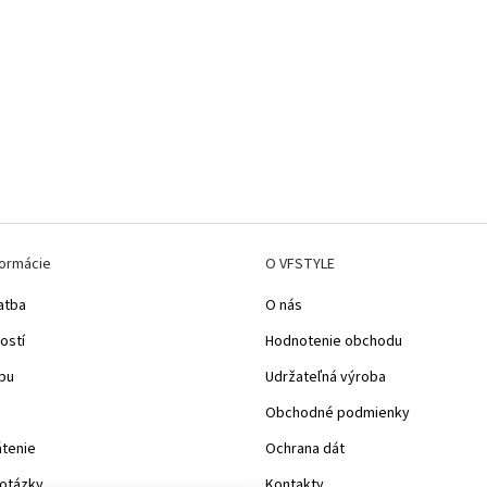
formácie
O VFSTYLE
atba
O nás
ostí
Hodnotenie obchodu
pu
Udržateľná výroba
Obchodné podmienky
átenie
Ochrana dát
 otázky
Kontakty