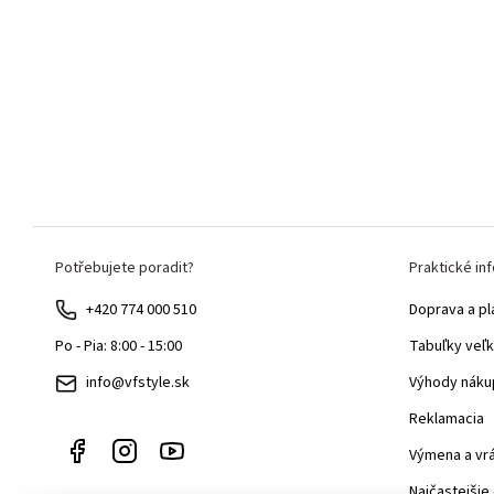
Z
Potřebujete poradit?
Praktické in
á
p
+420 774 000 510
Doprava a pl
ä
Tabuľky veľk
Po - Pia: 8:00 - 15:00
t
Výhody náku
info@vfstyle.sk
i
Reklamacia
e
Výmena a vr
Najčastejšie