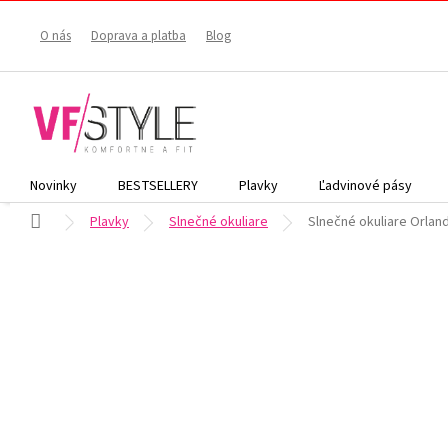
Prejsť
na
O nás
Doprava a platba
Blog
obsah
Novinky
BESTSELLERY
Plavky
Ľadvinové pásy
Domov
Plavky
Slnečné okuliare
Slnečné okuliare Orlan