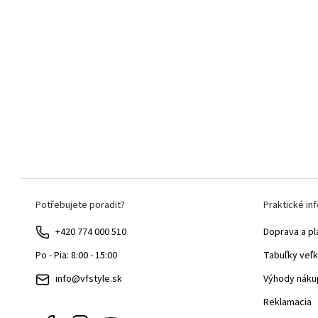
Z
Potřebujete poradit?
Praktické in
á
p
+420 774 000 510
Doprava a pl
ä
Tabuľky veľk
Po - Pia: 8:00 - 15:00
t
Výhody náku
info@vfstyle.sk
i
Reklamacia
e