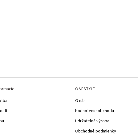
formácie
O VFSTYLE
atba
O nás
ostí
Hodnotenie obchodu
pu
Udržateľná výroba
Obchodné podmienky