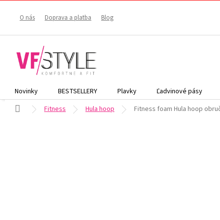
Prejsť
na
O nás
Doprava a platba
Blog
obsah
Novinky
BESTSELLERY
Plavky
Ľadvinové pásy
Domov
Fitness
Hula hoop
Fitness foam Hula hoop obruč