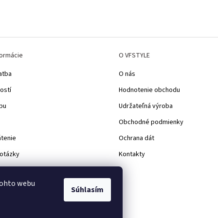
formácie
O VFSTYLE
atba
O nás
ostí
Hodnotenie obchodu
pu
Udržateľná výroba
Obchodné podmienky
átenie
Ochrana dát
 otázky
Kontakty
d
tohto webu
Súhlasím