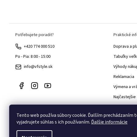
Z
Potřebujete poradit?
Praktické in
á
p
+420 774 000 510
Doprava a pl
ä
Tabuľky veľk
Po - Pia: 8:00 - 15:00
t
Výhody náku
info@vfstyle.sk
i
Reklamacia
e
Výmena a vr
Najčastejšie
Velkoobcho
Tento web používa súbory cookie. Ďalším prechádzaním 
Blog
vyjadrujete súhlas s ich používaním.
Ďalšie informácie