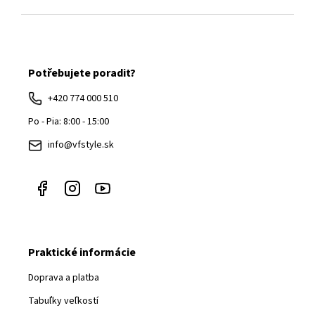
Z
á
Potřebujete poradit?
p
ä
+420 774 000 510
t
Po - Pia: 8:00 - 15:00
i
info@vfstyle.sk
e
Praktické informácie
Doprava a platba
Tabuľky veľkostí