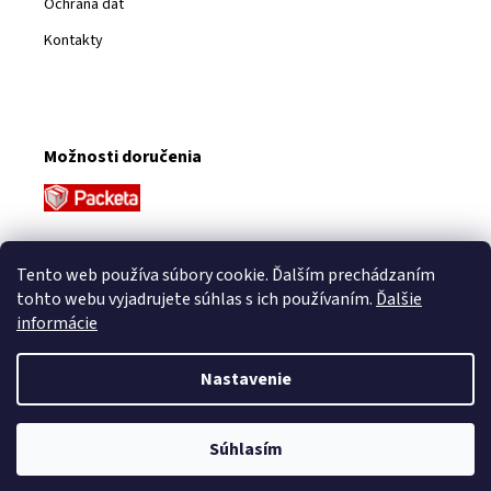
Ochrana dát
Kontakty
Možnosti doručenia
Platobné metódy
Tento web používa súbory cookie. Ďalším prechádzaním
tohto webu vyjadrujete súhlas s ich používaním.
Ďalšie
informácie
Nastavenie
Vytvoril Shoptet
Súhlasím
Copyright 2026
VFstyle
. Všetky práva vyhradené.