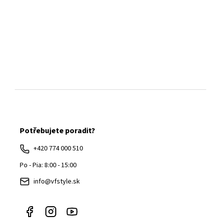
Z
á
Potřebujete poradit?
p
ä
+420 774 000 510
t
Po - Pia: 8:00 - 15:00
i
info@vfstyle.sk
e