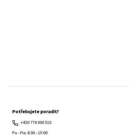
Z
á
Potřebujete poradit?
p
ä
+420 774 000 510
t
Po - Pia: 8:00 - 15:00