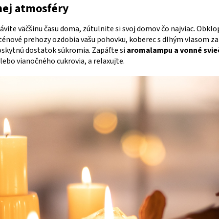
nej atmosféry
rávite väčšinu času doma, zútulnite si svoj domov čo najviac. Obkl
ténové prehozy ozdobia vašu pohovku, koberec s dlhým vlasom za
oskytnú dostatok súkromia. Zapáľte si
aromalampu a vonné svie
lebo vianočného cukrovia, a relaxujte.