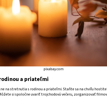
pixabay.com
 rodinou a priateľmi
ne na stretnutia s rodinou a priateľmi. Staňte sa na chvíľu hostit
 Môžete si spoločne uvariť trojchodovú večeru, zorganizovať filmov