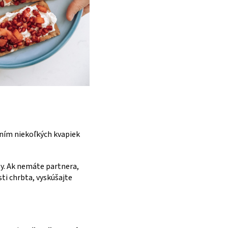
daním niekoľkých kvapiek
ly. Ak nemáte partnera,
ti chrbta, vyskúšajte