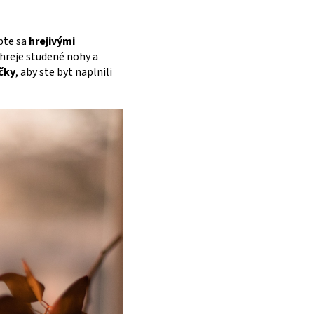
opte sa
hrejivými
hreje studené nohy a
čky
, aby ste byt naplnili