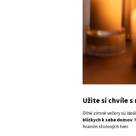
Užite si chvíle s
Dlhé zimné večery sú ideál
blízkych k sebe domov
.
hraním stolových hier.