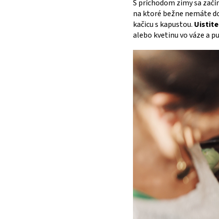
S príchodom zimy sa začí
na ktoré bežne nemáte dos
kačicu s kapustou.
Uistite
alebo kvetinu vo váze a pu