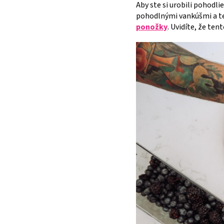
Aby ste si urobili pohodli
pohodlnými vankúšmi a te
ponožky
. Uvidíte, že ten