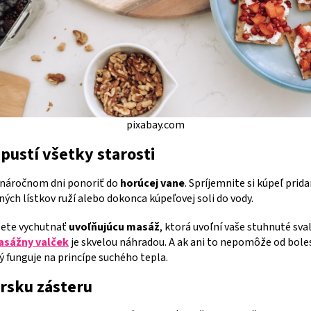
pixabay.com
pustí všetky starosti
po náročnom dni ponoriť do
horúcej vane
. Spríjemnite si kúpeľ pri
ých lístkov ruží alebo dokonca kúpeľovej soli do vody.
ôžete vychutnať
uvoľňujúcu masáž
, ktorá uvoľní vaše stuhnuté sva
sážny valček
je skvelou náhradou. A ak ani to nepomôže od boles
rý funguje na princípe suchého tepla.
ársku zásteru