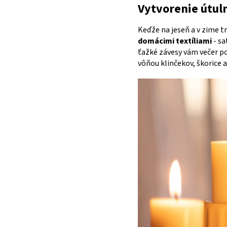
Vytvorenie útul
Keďže na jeseň a v zime t
domácimi textíliami
- sa
ťažké závesy vám večer p
vôňou klinčekov, škorice a