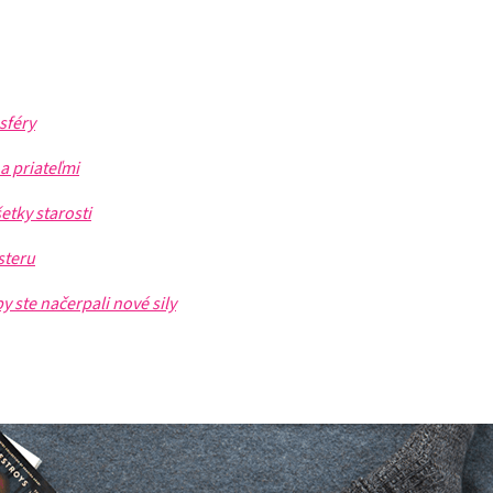
sféry
 a priateľmi
etky starosti
steru
by ste načerpali nové sily