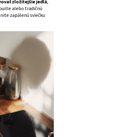
vovať zložitejšie jedlá
,
uille alebo tradičnú
nite zapálenú sviečku