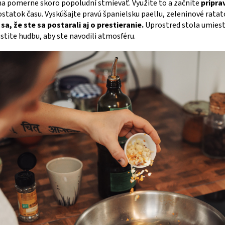
na pomerne skoro popoludní stmievať. Využite to a začnite
pripra
tatok času. Vyskúšajte pravú španielsku paellu, zeleninové ratato
 sa, že ste sa postarali aj o prestieranie.
Uprostred stola umiest
stite hudbu, aby ste navodili atmosféru.