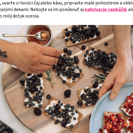
e, uvarte si horúci čaj alebo kávu, pripravte malé pohostenie a obkl
plými dekami. Nebojte sa im ponúknuť aj
nahrivacie vankúšik
al
to milý dotyk ocenia.