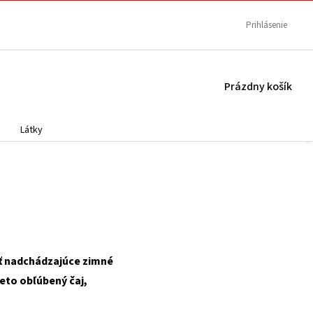
Prihlásenie
NÁKUPNÝ
Prázdny košík
KOŠÍK
Látky
niť nadchádzajúce zimné
reto obľúbený čaj,