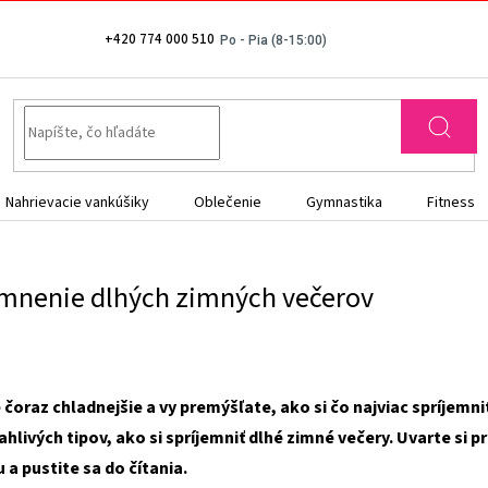
+420 774 000 510
Nahrievacie vankúšiky
Oblečenie
Gymnastika
Fitness
jemnenie dlhých zimných večerov
e čoraz chladnejšie a vy premýšľate, ako si čo najviac spríjem
ahlivých tipov, ako si spríjemniť dlhé zimné večery. Uvarte si p
a pustite sa do čítania.