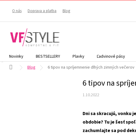
Prejsť
na
O nás
Doprava a platba
Blog
obsah
Novinky
BESTSELLERY
Plavky
Ľadvinové pásy
Domov
Blog
6 tipov na spríjemnenie dlhých zimných večerov
6 tipov na sprí
1.10.2022
Dni sa skracujú, vonku j
obdobie? Tu je šesť spoľ
zachumlajte sa pod deku 