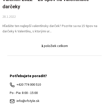
darčeky
28.1.2022
Hľadáte ten najlepší valentínsky darček? Pozrite sa na 15 tipov na
darčeky k Valentínu, s ktorými ur...
1
položiek celkom
O
v
l
Z
á
d
á
a
c
Potřebujete poradit?
p
i
ä
e
+420 774 000 510
p
t
Po - Pia: 8:00 - 15:00
r
i
v
info@vfstyle.sk
k
e
y