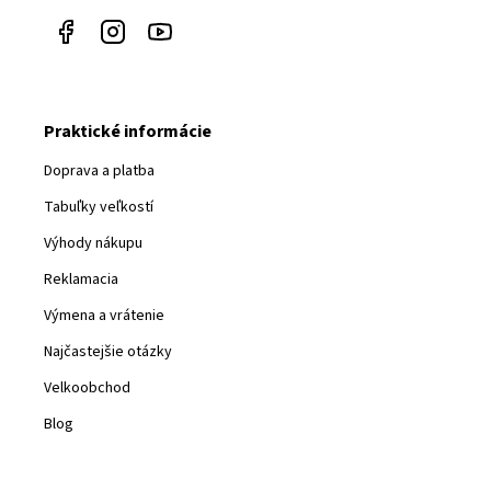
v
ý
p
i
s
u
Praktické informácie
Doprava a platba
Tabuľky veľkostí
Výhody nákupu
Reklamacia
Výmena a vrátenie
Najčastejšie otázky
Velkoobchod
Blog