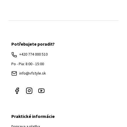
Z
á
Potřebujete poradit?
p
ä
+420 774 000 510
t
Po - Pia: 8:00 - 15:00
i
info@vfstyle.sk
e
Praktické informácie
Doprava a platba