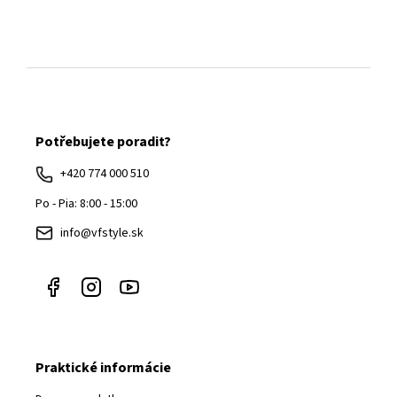
Z
á
Potřebujete poradit?
p
ä
+420 774 000 510
t
Po - Pia: 8:00 - 15:00
i
info@vfstyle.sk
e
Praktické informácie