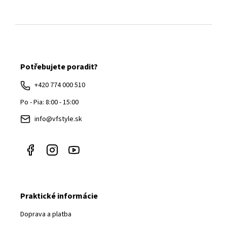
Z
á
Potřebujete poradit?
p
ä
+420 774 000 510
t
Po - Pia: 8:00 - 15:00
i
info@vfstyle.sk
e
Praktické informácie
Doprava a platba