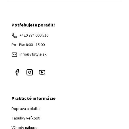
Z
á
Potřebujete poradit?
p
ä
+420 774 000 510
t
Po - Pia: 8:00 - 15:00
i
info@vfstyle.sk
e
Praktické informácie
Doprava a platba
Tabuľky veľkostí
Výhody nákupu