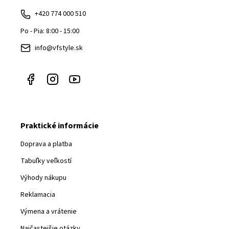
ä
+420 774 000 510
t
Po - Pia: 8:00 - 15:00
i
info@vfstyle.sk
e
Praktické informácie
Doprava a platba
Tabuľky veľkostí
Výhody nákupu
Reklamacia
Výmena a vrátenie
Najčastejšie otázky