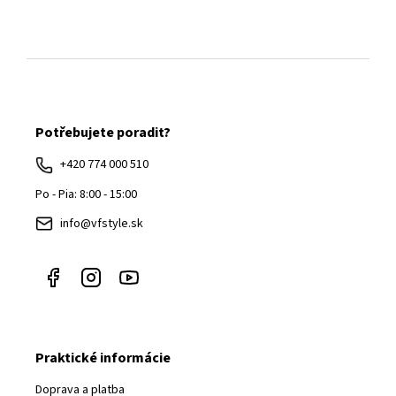
Z
á
Potřebujete poradit?
p
ä
+420 774 000 510
t
Po - Pia: 8:00 - 15:00
i
info@vfstyle.sk
e
Praktické informácie
Doprava a platba