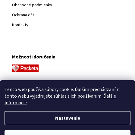
Obchodné podmienky
Ochrana dát
Kontakty
Možnosti doručenia
Platobné metódy
Tento web používa súbory cookie. Ďalším prechádzaním
tohto webu vyjadrujete súhlas s ich používaním.
Ďalšie
informácie
Nastavenie
Vytvoril Shoptet