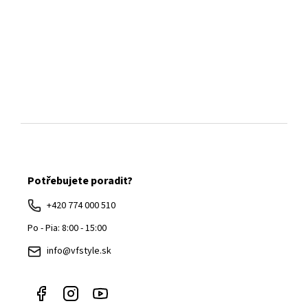
Z
á
Potřebujete poradit?
p
ä
+420 774 000 510
t
Po - Pia: 8:00 - 15:00
i
info@vfstyle.sk
e