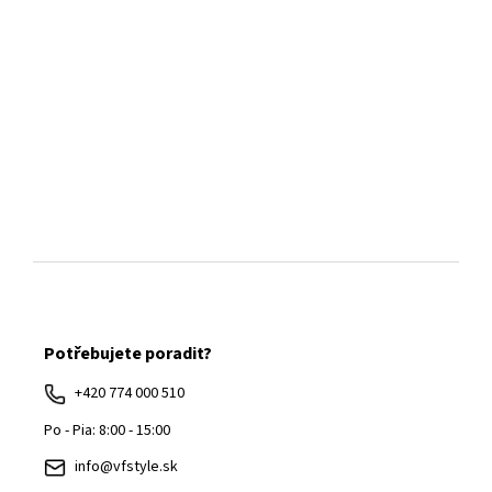
Z
á
Potřebujete poradit?
p
ä
+420 774 000 510
t
Po - Pia: 8:00 - 15:00
i
info@vfstyle.sk
e