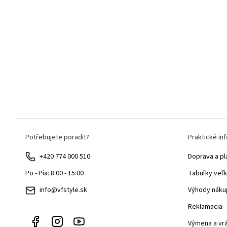
Z
Potřebujete poradit?
Praktické in
á
p
+420 774 000 510
Doprava a pl
ä
Tabuľky veľk
Po - Pia: 8:00 - 15:00
t
Výhody náku
info@vfstyle.sk
i
Reklamacia
e
Výmena a vr