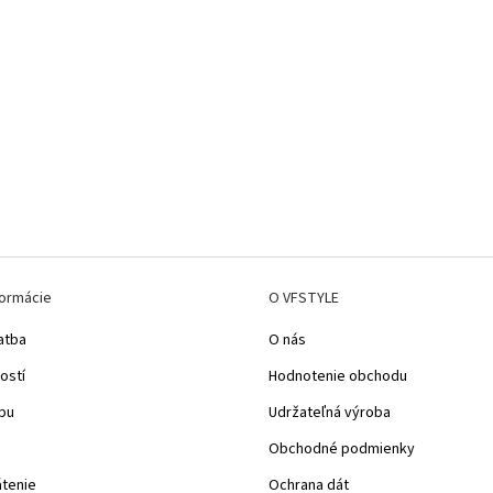
formácie
O VFSTYLE
atba
O nás
ostí
Hodnotenie obchodu
pu
Udržateľná výroba
Obchodné podmienky
átenie
Ochrana dát