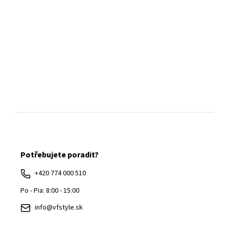
Z
á
Potřebujete poradit?
p
ä
+420 774 000 510
t
Po - Pia: 8:00 - 15:00
i
info@vfstyle.sk
e