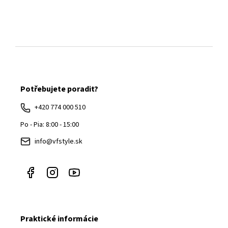
Z
á
Potřebujete poradit?
p
ä
+420 774 000 510
t
Po - Pia: 8:00 - 15:00
i
info@vfstyle.sk
e
Praktické informácie