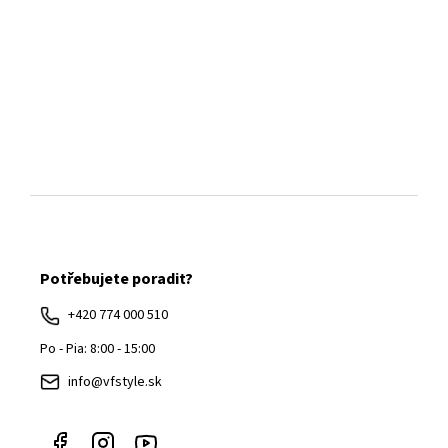
Z
á
Potřebujete poradit?
p
ä
+420 774 000 510
t
Po - Pia: 8:00 - 15:00
i
info@vfstyle.sk
e