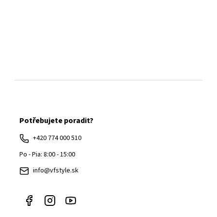
Z
á
Potřebujete poradit?
p
ä
+420 774 000 510
t
Po - Pia: 8:00 - 15:00
i
info@vfstyle.sk
e