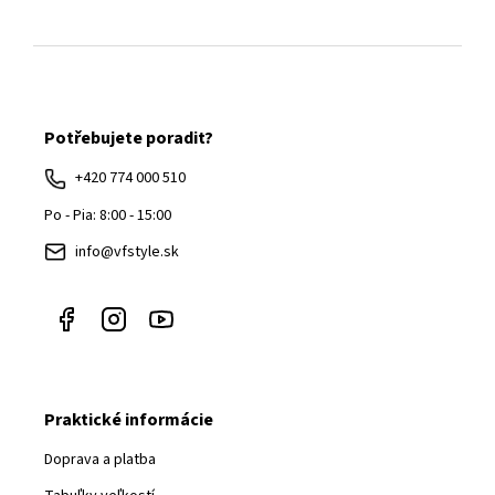
Z
á
Potřebujete poradit?
p
ä
+420 774 000 510
t
Po - Pia: 8:00 - 15:00
i
info@vfstyle.sk
e
Praktické informácie
Doprava a platba