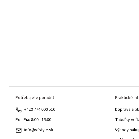
Z
Potřebujete poradit?
Praktické in
á
p
+420 774 000 510
Doprava a pl
ä
Tabuľky veľk
Po - Pia: 8:00 - 15:00
t
Výhody náku
info@vfstyle.sk
i