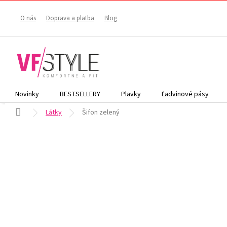
Prejsť
na
O nás
Doprava a platba
Blog
obsah
Novinky
BESTSELLERY
Plavky
Ľadvinové pásy
Domov
Látky
Šifon zelený