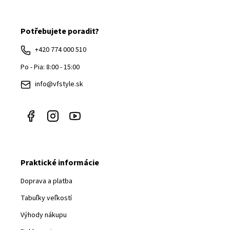
Z
á
Potřebujete poradit?
p
ä
+420 774 000 510
t
Po - Pia: 8:00 - 15:00
i
info@vfstyle.sk
e
Praktické informácie
Doprava a platba
Tabuľky veľkostí
Výhody nákupu