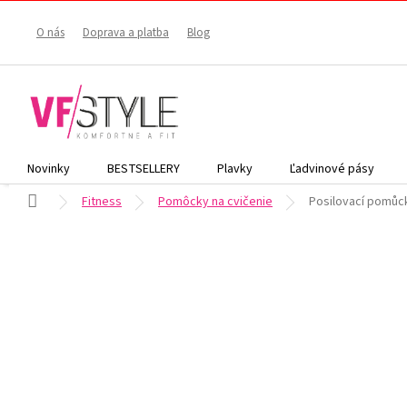
Prejsť
na
O nás
Doprava a platba
Blog
obsah
Novinky
BESTSELLERY
Plavky
Ľadvinové pásy
Domov
Fitness
Pomôcky na cvičenie
Posilovací pomůck