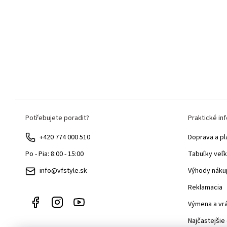
Z
Potřebujete poradit?
Praktické in
á
p
+420 774 000 510
Doprava a pl
ä
Tabuľky veľk
Po - Pia: 8:00 - 15:00
t
Výhody náku
info@vfstyle.sk
i
Reklamacia
e
Výmena a vr
Najčastejšie