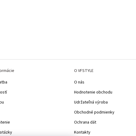
formácie
O VFSTYLE
atba
O nás
ostí
Hodnotenie obchodu
pu
Udržateľná výroba
Obchodné podmienky
átenie
Ochrana dát
 otázky
Kontakty