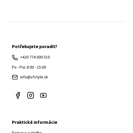
Z
á
Potřebujete poradit?
p
ä
+420 774 000 510
t
Po - Pia: 8:00 - 15:00
i
info@vfstyle.sk
e
Praktické informácie