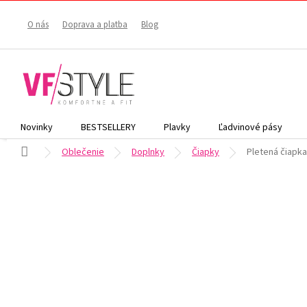
Prejsť
na
O nás
Doprava a platba
Blog
obsah
Novinky
BESTSELLERY
Plavky
Ľadvinové pásy
Domov
Oblečenie
Doplnky
Čiapky
Pletená čiapka