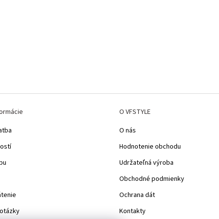
formácie
O VFSTYLE
atba
O nás
ostí
Hodnotenie obchodu
pu
Udržateľná výroba
Obchodné podmienky
átenie
Ochrana dát
 otázky
Kontakty