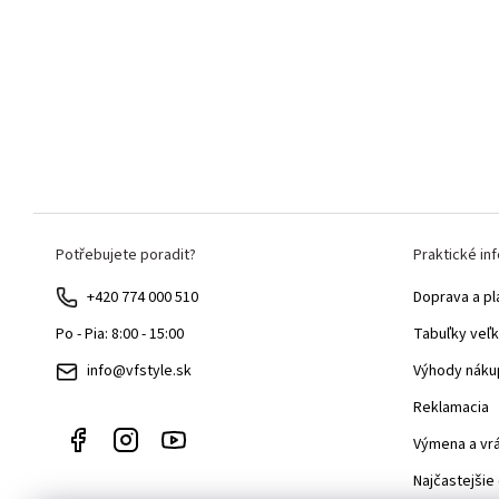
Z
Potřebujete poradit?
Praktické in
á
p
+420 774 000 510
Doprava a pl
ä
Tabuľky veľk
Po - Pia: 8:00 - 15:00
t
Výhody náku
info@vfstyle.sk
i
Reklamacia
e
Výmena a vr
Najčastejšie