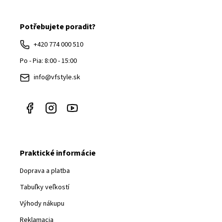
á
Potřebujete poradit?
p
ä
+420 774 000 510
t
Po - Pia: 8:00 - 15:00
i
info@vfstyle.sk
e
Praktické informácie
Doprava a platba
Tabuľky veľkostí
Výhody nákupu
Reklamacia