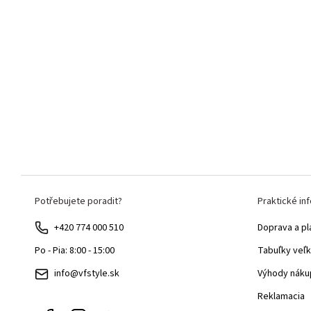
Z
Potřebujete poradit?
Praktické in
á
p
+420 774 000 510
Doprava a pl
ä
Tabuľky veľk
Po - Pia: 8:00 - 15:00
t
Výhody náku
info@vfstyle.sk
i
Reklamacia
e