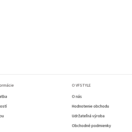
formácie
O VFSTYLE
atba
O nás
ostí
Hodnotenie obchodu
pu
Udržateľná výroba
Obchodné podmienky