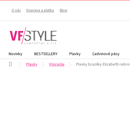
Prejsť
na
O nás
Doprava a platba
Blog
obsah
Novinky
BESTSELLERY
Plavky
Ľadvinové pásy
Domov
Plavky
Výpredaj
Plavky brazilky Elizabeth rebr