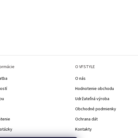
formácie
O VFSTYLE
atba
O nás
ostí
Hodnotenie obchodu
pu
Udržateľná výroba
Obchodné podmienky
átenie
Ochrana dát
 otázky
Kontakty