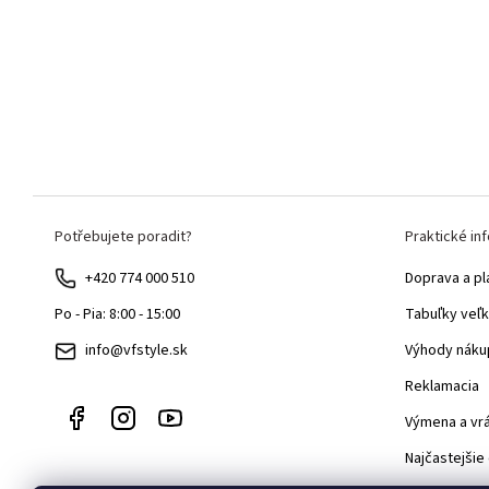
Z
Potřebujete poradit?
Praktické in
á
p
+420 774 000 510
Doprava a pl
ä
Tabuľky veľk
Po - Pia: 8:00 - 15:00
t
Výhody náku
info@vfstyle.sk
i
Reklamacia
e
Výmena a vr
Najčastejšie