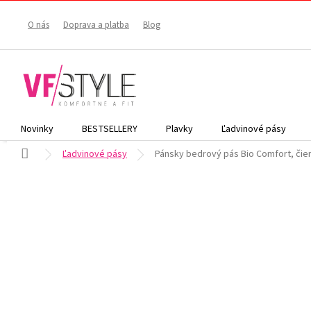
Prejsť
na
O nás
Doprava a platba
Blog
obsah
Novinky
BESTSELLERY
Plavky
Ľadvinové pásy
Domov
Ľadvinové pásy
Pánsky bedrový pás Bio Comfort, čie