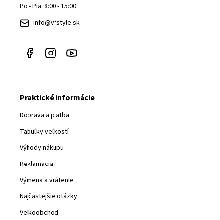
t
Po - Pia: 8:00 - 15:00
i
info@vfstyle.sk
e
Praktické informácie
Doprava a platba
Tabuľky veľkostí
Výhody nákupu
Reklamacia
Výmena a vrátenie
Najčastejšie otázky
Velkoobchod