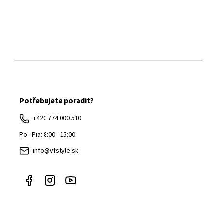
Z
á
Potřebujete poradit?
p
ä
+420 774 000 510
t
Po - Pia: 8:00 - 15:00
i
info@vfstyle.sk
e