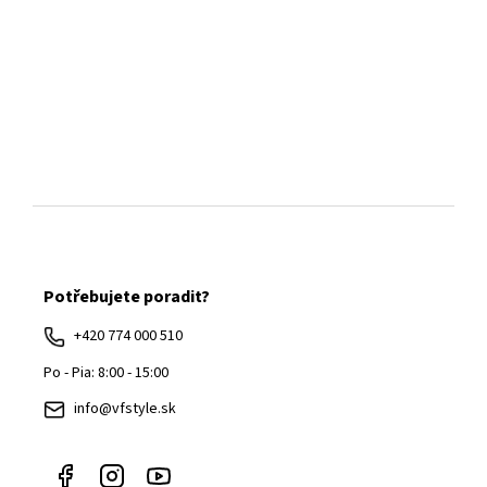
Z
á
Potřebujete poradit?
p
ä
+420 774 000 510
t
Po - Pia: 8:00 - 15:00
i
info@vfstyle.sk
e