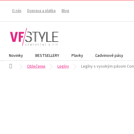
Prejsť
na
O nás
Doprava a platba
Blog
obsah
Novinky
BESTSELLERY
Plavky
Ľadvinové pásy
Domov
Oblečenie
Legíny
Legíny s vysokým pásom Co