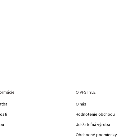
formácie
O VFSTYLE
atba
O nás
ostí
Hodnotenie obchodu
pu
Udržateľná výroba
Obchodné podmienky