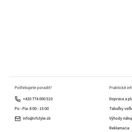
Z
Potřebujete poradit?
Praktické in
á
p
+420 774 000 510
Doprava a pl
ä
Tabuľky veľk
Po - Pia: 8:00 - 15:00
t
Výhody náku
info@vfstyle.sk
i
Reklamacia