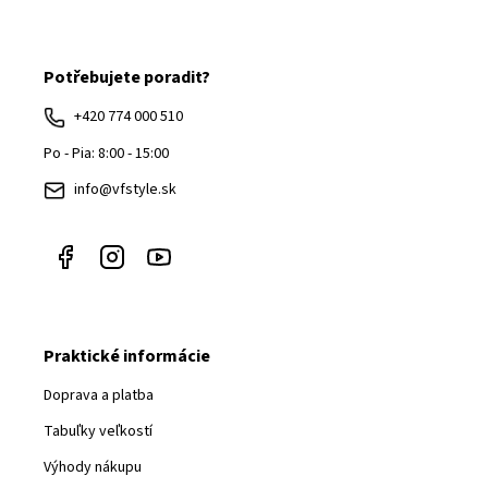
Z
á
Potřebujete poradit?
p
ä
+420 774 000 510
t
Po - Pia: 8:00 - 15:00
i
info@vfstyle.sk
e
Praktické informácie
Doprava a platba
Tabuľky veľkostí
Výhody nákupu