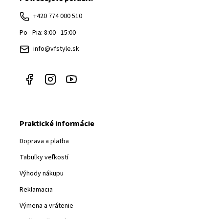
ä
+420 774 000 510
t
Po - Pia: 8:00 - 15:00
i
info@vfstyle.sk
e
Praktické informácie
Doprava a platba
Tabuľky veľkostí
Výhody nákupu
Reklamacia
Výmena a vrátenie