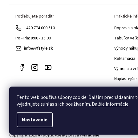
Z
Potřebujete poradit?
Praktické in
á
p
+420 774 000 510
Doprava a pl
ä
Tabuľky veľk
Po - Pia: 8:00 - 15:00
t
Výhody náku
info@vfstyle.sk
i
Reklamacia
e
Výmena a vr
Najčastejšie
Velkoobcho
Tento web používa súbory cookie. Ďalším prechádzaním 
Blog
vyjadrujete súhlas s ich používaním.
Ďalšie informácie
Nastavenie
Copyright 2026
VFstyle
. Všetky práva vyhradené.