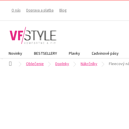
Prejsť
na
O nás
Doprava a platba
Blog
obsah
Novinky
BESTSELLERY
Plavky
Ľadvinové pásy
Domov
Oblečenie
Doplnky
Nákrčníky
Fleecový n