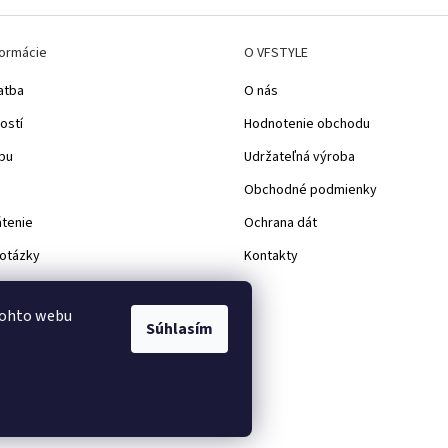
formácie
O VFSTYLE
atba
O nás
ostí
Hodnotenie obchodu
pu
Udržateľná výroba
Obchodné podmienky
átenie
Ochrana dát
 otázky
Kontakty
d
tohto webu
Súhlasím