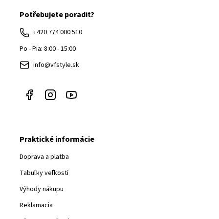
á
Potřebujete poradit?
p
ä
+420 774 000 510
t
Po - Pia: 8:00 - 15:00
i
info@vfstyle.sk
e
Praktické informácie
Doprava a platba
Tabuľky veľkostí
Výhody nákupu
Reklamacia