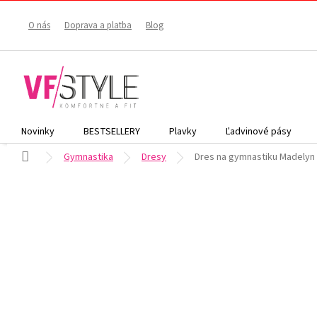
Prejsť
na
O nás
Doprava a platba
Blog
obsah
Novinky
BESTSELLERY
Plavky
Ľadvinové pásy
Domov
Gymnastika
Dresy
Dres na gymnastiku Madely