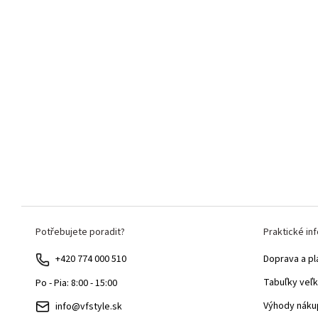
Z
Potřebujete poradit?
Praktické in
á
p
+420 774 000 510
Doprava a pl
ä
Tabuľky veľk
Po - Pia: 8:00 - 15:00
t
Výhody náku
info@vfstyle.sk