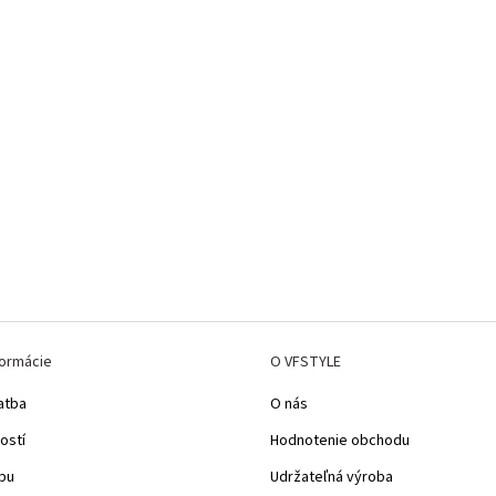
formácie
O VFSTYLE
atba
O nás
ostí
Hodnotenie obchodu
pu
Udržateľná výroba